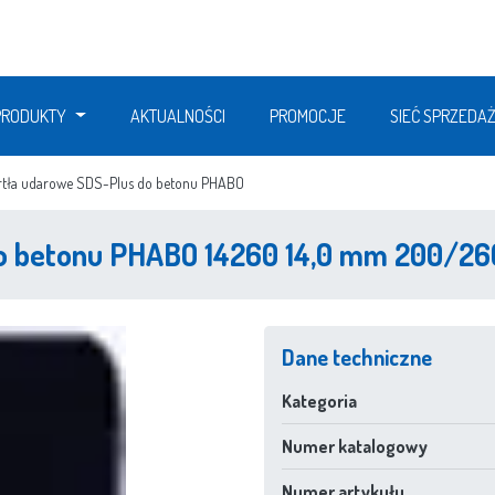
PRODUKTY
AKTUALNOŚCI
PROMOCJE
SIEĆ SPRZEDA
rtła udarowe SDS-Plus do betonu PHABO
do betonu PHABO 14260 14,0 mm 200/26
Dane techniczne
Kategoria
Numer katalogowy
Numer artykułu