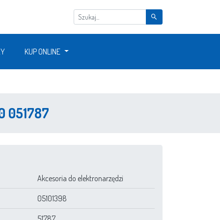
ŻY
KUP ONLINE
0 051787
Akcesoria do elektronarzędzi
05101398
51787