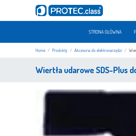
STRONA GŁÓWNA
Home
Produkty
Akcesoria do elektronarzędzi
Wie
Wiertła udarowe SDS-Plus 