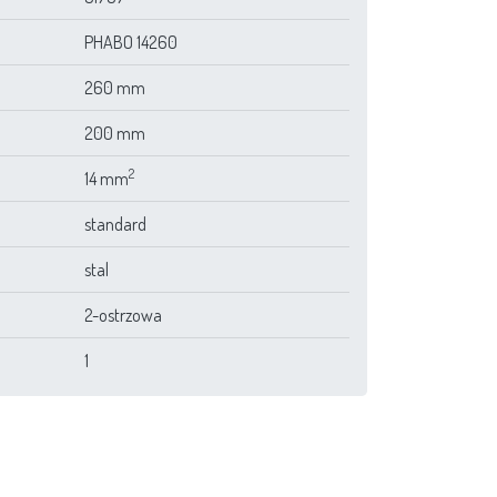
PHABO 14260
260 mm
200 mm
2
14 mm
standard
stal
2-ostrzowa
1