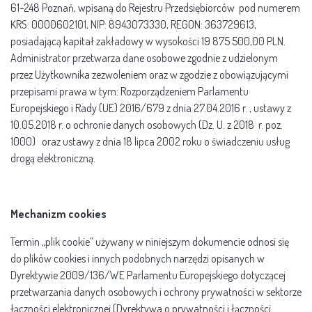
61-248 Poznań, wpisaną do Rejestru Przedsiębiorców pod numerem
KRS: 0000602101, NIP: 8943073330, REGON: 363729613,
posiadającą kapitał zakładowy w wysokości 19 875 500,00 PLN.
Administrator przetwarza dane osobowe zgodnie z udzielonym
przez Użytkownika zezwoleniem oraz w zgodzie z obowiązującymi
przepisami prawa w tym: Rozporządzeniem Parlamentu
Europejskiego i Rady (UE) 2016/679 z dnia 27.04.2016 r. , ustawy z
10.05.2018 r. o ochronie danych osobowych (Dz. U. z 2018 r. poz.
1000) oraz ustawy z dnia 18 lipca 2002 roku o świadczeniu usług
drogą elektroniczną.
Mechanizm cookies
Termin „plik cookie” używany w niniejszym dokumencie odnosi się
do plików cookies i innych podobnych narzędzi opisanych w
Dyrektywie 2009/136/WE Parlamentu Europejskiego dotyczącej
przetwarzania danych osobowych i ochrony prywatności w sektorze
łączności elektronicznej (Dyrektywa o prywatności i łączności