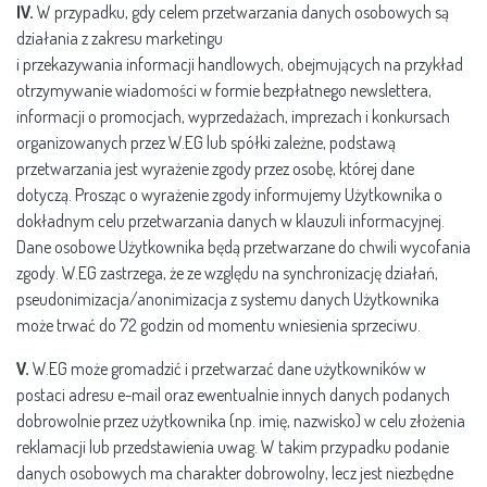
IV.
W przypadku, gdy celem przetwarzania danych osobowych są
działania z zakresu marketingu
i przekazywania informacji handlowych, obejmujących na przykład
otrzymywanie wiadomości w formie bezpłatnego newslettera,
informacji o promocjach, wyprzedażach, imprezach i konkursach
organizowanych przez W.EG lub spółki zależne, podstawą
przetwarzania jest wyrażenie zgody przez osobę, której dane
dotyczą. Prosząc o wyrażenie zgody informujemy Użytkownika o
dokładnym celu przetwarzania danych w klauzuli informacyjnej.
Dane osobowe Użytkownika będą przetwarzane do chwili wycofania
zgody. W.EG zastrzega, że ze względu na synchronizację działań,
pseudonimizacja/anonimizacja z systemu danych Użytkownika
może trwać do 72 godzin od momentu wniesienia sprzeciwu.
V.
W.EG może gromadzić i przetwarzać dane użytkowników w
postaci adresu e-mail oraz ewentualnie innych danych podanych
dobrowolnie przez użytkownika (np. imię, nazwisko) w celu złożenia
reklamacji lub przedstawienia uwag. W takim przypadku podanie
danych osobowych ma charakter dobrowolny, lecz jest niezbędne