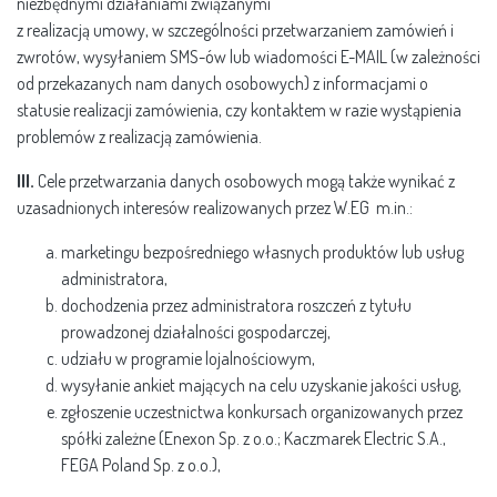
niezbędnymi działaniami związanymi
z realizacją umowy, w szczególności przetwarzaniem zamówień i
zwrotów, wysyłaniem SMS-ów lub wiadomości E-MAIL (w zależności
od przekazanych nam danych osobowych) z informacjami o
statusie realizacji zamówienia, czy kontaktem w razie wystąpienia
problemów z realizacją zamówienia.
III.
Cele przetwarzania danych osobowych mogą także wynikać z
uzasadnionych interesów realizowanych przez W.EG m.in.:
marketingu bezpośredniego własnych produktów lub usług
administratora,
dochodzenia przez administratora roszczeń z tytułu
prowadzonej działalności gospodarczej,
udziału w programie lojalnościowym,
wysyłanie ankiet mających na celu uzyskanie jakości usług,
zgłoszenie uczestnictwa konkursach organizowanych przez
spółki zależne (Enexon Sp. z o.o.; Kaczmarek Electric S.A.,
FEGA Poland Sp. z o.o.),