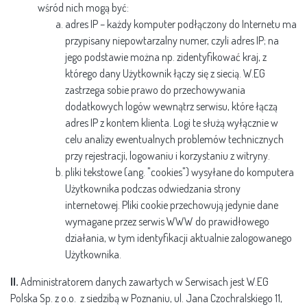
wśród nich mogą być:
adres IP – każdy komputer podłączony do Internetu ma
przypisany niepowtarzalny numer, czyli adres IP; na
jego podstawie można np. zidentyfikować kraj, z
którego dany Użytkownik łączy się z siecią. W.EG
zastrzega sobie prawo do przechowywania
dodatkowych logów wewnątrz serwisu, które łączą
adres IP z kontem klienta. Logi te służą wyłącznie w
celu analizy ewentualnych problemów technicznych
przy rejestracji, logowaniu i korzystaniu z witryny.
pliki tekstowe (ang. "cookies") wysyłane do komputera
Użytkownika podczas odwiedzania strony
internetowej. Pliki cookie przechowują jedynie dane
wymagane przez serwis WWW do prawidłowego
działania, w tym identyfikacji aktualnie zalogowanego
Użytkownika.
II.
Administratorem danych zawartych w Serwisach jest W.EG
Polska Sp. z o.o. z siedzibą w Poznaniu, ul. Jana Czochralskiego 11,