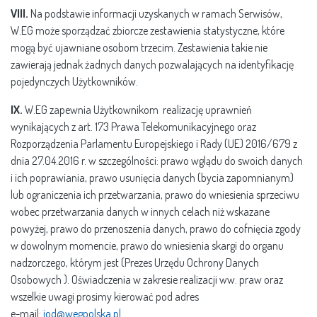
VIII.
Na podstawie informacji uzyskanych w ramach Serwisów,
W.EG może sporządzać zbiorcze zestawienia statystyczne, które
mogą być ujawniane osobom trzecim. Zestawienia takie nie
zawierają jednak żadnych danych pozwalających na identyfikację
pojedynczych Użytkowników.
IX.
W.EG zapewnia Użytkownikom realizację uprawnień
wynikających z art. 173 Prawa Telekomunikacyjnego oraz
Rozporządzenia Parlamentu Europejskiego i Rady (UE) 2016/679 z
dnia 27.04.2016 r. w szczególności: prawo wglądu do swoich danych
i ich poprawiania, prawo usunięcia danych (bycia zapomnianym)
lub ograniczenia ich przetwarzania, prawo do wniesienia sprzeciwu
wobec przetwarzania danych w innych celach niż wskazane
powyżej, prawo do przenoszenia danych, prawo do cofnięcia zgody
w dowolnym momencie, prawo do wniesienia skargi do organu
nadzorczego, którym jest (Prezes Urzędu Ochrony Danych
Osobowych ). Oświadczenia w zakresie realizacji ww. praw oraz
wszelkie uwagi prosimy kierować pod adres
e-mail:
iod@wegpolska.pl