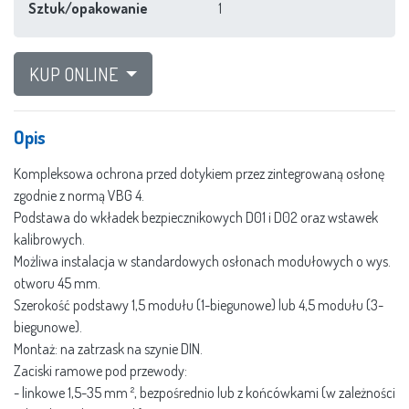
Sztuk/opakowanie
1
KUP ONLINE
Opis
Kompleksowa ochrona przed dotykiem przez zintegrowaną osłonę
zgodnie z normą VBG 4.
Podstawa do wkładek bezpiecznikowych D01 i D02 oraz wstawek
kalibrowych.
Możliwa instalacja w standardowych osłonach modułowych o wys.
otworu 45 mm.
Szerokość podstawy 1,5 modułu (1-biegunowe) lub 4,5 modułu (3-
biegunowe).
Montaż: na zatrzask na szynie DIN.
Zaciski ramowe pod przewody:
- linkowe 1,5-35 mm ², bezpośrednio lub z końcówkami (w zależności