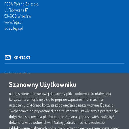
FEGA Poland Sp. z o.o.
ul. Fabryczna 17
53-609 Wrocław
www.fega.pl
sklep.fega.pl
KONTAKT
Szanowny Użytkowniku
na tej stronie internetowej stosujemy pliki cookie w celu ułatwienia
korzystania z niej. Dzieje się to poprzez zapisanie informacji na
urządzeniu, z którego korzystasz odwiedzając naszą witrynę. Dbając o
Twoje prawo do prywatności, poniżej możesz ustawić swoje preferencje
dotyczące stosowania plików cookie. Zmiana tych ustawień może być
dokonana w dowolnej chwili. Należy jednak mieć na uwadze, że
zablokowanie niektórych rodzajów plików cookie może mieć negatywny