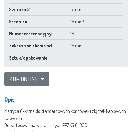
Szerokość
5 mm
2
Średnica
16 mm
Numer referencyjny
16
Zakres zaciskania od
16 mm
Sztuk/opakowanie
1
KUP ONLINE
Opis
Matryca 6-kątna do standardowych końcówek i złączek kablowych
rurowych.
Do zastosowania w prasce typu PPZKS 6-300.