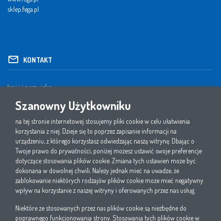
sklep.fega.pl
KONTAKT
Szanowny Użytkowniku
na tej stronie internetowej stosujemy pliki cookie w celu ułatwienia
korzystania z niej. Dzieje się to poprzez zapisanie informacji na
urządzeniu, z którego korzystasz odwiedzając naszą witrynę. Dbając o
Twoje prawo do prywatności, poniżej możesz ustawić swoje preferencje
dotyczące stosowania plików cookie. Zmiana tych ustawień może być
dokonana w dowolnej chwili. Należy jednak mieć na uwadze, że
zablokowanie niektórych rodzajów plików cookie może mieć negatywny
wpływ na korzystanie z naszej witryny i oferowanych przez nas usług.
Niektóre ze stosowanych przez nas plików cookie są niezbędne do
1. Oświadczam, że zapoznałem się i akceptuję politykę prywatności W.EG Polska sp. z
poprawnego funkcjonowania strony. Stosowania tych plików cookie w
o.o.