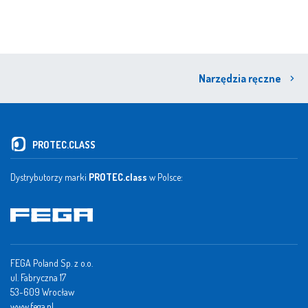
Narzędzia ręczne
PROTEC.CLASS
Dystrybutorzy marki
PROTEC.class
w Polsce:
FEGA Poland Sp. z o.o.
ul. Fabryczna 17
53-609 Wrocław
www.fega.pl